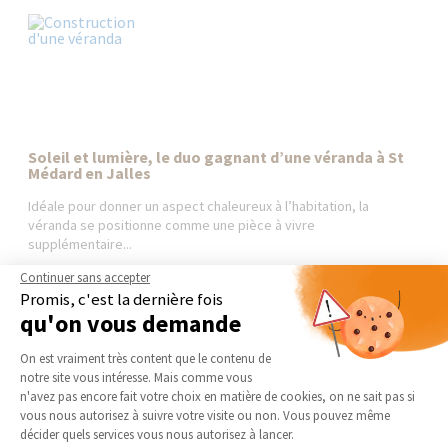
Soleil et lumière, le duo gagnant d’une véranda à St
Médard en Jalles
Idéale pour donner un aspect chaleureux à l’habitation, la
véranda se positionne comme une pièce à vivre
supplémentaire...
Continuer sans accepter
Promis, c'est la dernière fois
qu'on vous demande
Plateforme de Gestion du Consentement 
AGENCE DU BOUSCAT
NOS DOMAINES
On est vraiment très content que le contenu de
D’INTERVENTION
notre site vous intéresse. Mais comme vous
Qui sommes-nous
Axeptio consent
n'avez pas encore fait votre choix en matière de cookies, on ne sait pas si
EXTENSION
Actualités
vous nous autorisez à suivre votre visite ou non. Vous pouvez même
RÉNOVATION INTÉRIEURE
décider quels services vous nous autorisez à lancer.
Notre charte qualité