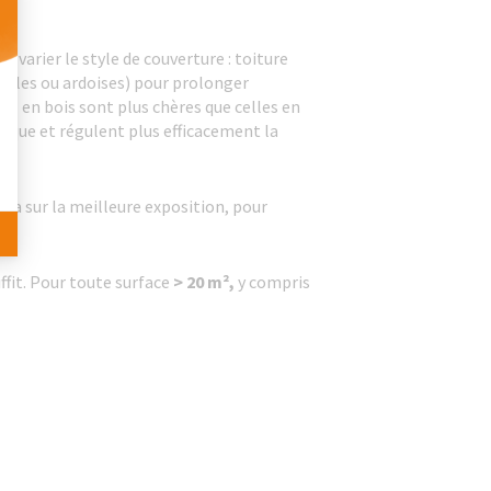
 varier le style de couverture : toiture
 Personnalisez vos Options
tuiles ou ardoises) pour prolonger
ses en bois sont plus chères que celles en
nique et régulent plus efficacement la
era sur la meilleure exposition, pour
ffit. Pour toute surface
> 20 m²,
y compris