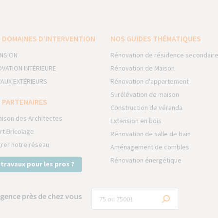
 DOMAINES D’INTERVENTION
NOS GUIDES THÉMATIQUES
NSION
Rénovation de résidence secondair
VATION INTÉRIEURE
Rénovation de Maison
AUX EXTÉRIEURS
Rénovation d'appartement
Surélévation de maison
 PARTENAIRES
Construction de véranda
aison des Architectes
Extension en bois
rt Bricolage
Rénovation de salle de bain
grer notre réseau
Aménagement de combles
Rénovation énergétique
 travaux pour les pros ?
gence près de chez vous