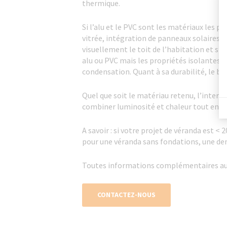
thermique.
Si l’alu et le PVC sont les matériaux les p
vitrée, intégration de panneaux solaires 
visuellement le toit de l’habitation et s’i
alu ou PVC mais les propriétés isolantes 
condensation. Quant à sa durabilité, le b
Quel que soit le matériau retenu, l’interv
combiner luminosité et chaleur tout en év
A savoir : si votre projet de véranda est <
pour une véranda sans fondations, une 
Toutes informations complémentaires aupr
CONTACTEZ-NOUS