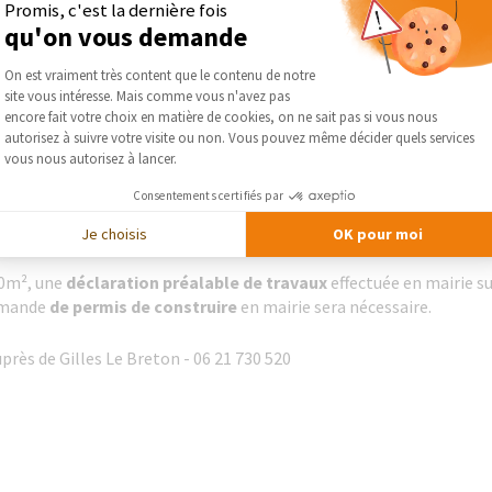
Promis, c'est la dernière fois
qu'on vous demande
lus fréquemment utilisés, les vérandas à ossature bois permettent de
Plateforme de Gestion du Consentement :
On est vraiment très content que le contenu de notre
ou couverture mixte mêlant vitrages et couverture traditionnelle (
site vous intéresse. Mais comme vous n'avez pas
ntégrer encore mieux dans l’existant. Certes, les structures porteu
Axeptio consent
encore fait votre choix en matière de cookies, on ne sait pas si vous nous
du bois limitent les ponts thermiques, isolent mieux au niveau pho
autorisez à suivre votre visite ou non. Vous pouvez même décider quels services
ois n'a évidemment aucun problème de corrosion.
vous nous autorisez à lancer.
Consentements certifiés par
ention d’un menuisier professionnel est nécessaire. Il vous conseill
itant les températures trop élevées l’été.
Je choisis
OK pour moi
 20m², une
déclaration préalable de travaux
effectuée en mairie su
demande
de permis de construire
en mairie sera nécessaire.
ès de Gilles Le Breton - 06 21 730 520