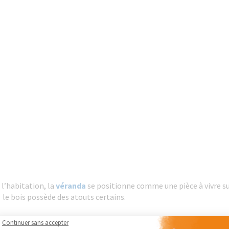
 l’habitation, la
véranda
se positionne comme une pièce à vivre su
le bois possède des atouts certains.
 jardin
,
la véranda
procure lumière et chaleur dans les espaces de 
Continuer sans accepter