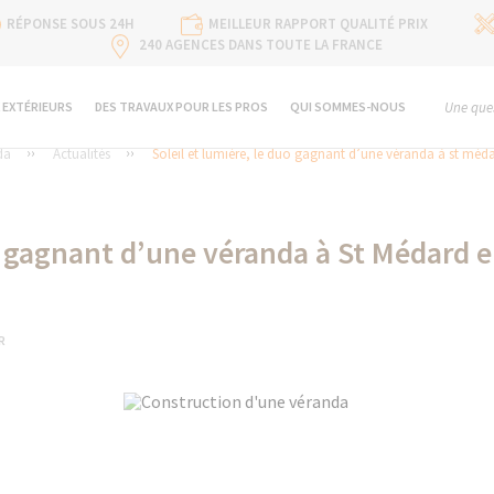
RÉPONSE SOUS 24H
MEILLEUR RAPPORT QUALITÉ PRIX
240 AGENCES DANS TOUTE LA FRANCE
 EXTÉRIEURS
DES TRAVAUX POUR LES PROS
QUI SOMMES-NOUS
Une ques
da
Actualités
Soleil et lumière, le duo gagnant d’une véranda à st méda
uo gagnant d’une véranda à St Médard e
R