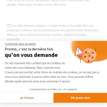
coût total de votre installation. Nous vous fournissons des
détails clairs pour faciliter votre décision.
🗂️ Fiscalité Panneau Solaire : Comprendre la fiscalité liée aux
panneaux solaires est essentiel pour une planification financière
efficace. Nous démystifions les termes, impôts et taxes
associés.
Continuer sans accepter
Promis, c'est la dernière fois
qu'on vous demande
Notre mission est de rendre votre transition vers l'énergie
Plateforme de Gestion du Consentement 
On est vraiment très content que le contenu de
solaire aussi transparente que possible. 🌟💚 Si vous avez des
notre site vous intéresse. Mais comme vous
questions sur la TVA et la fiscalité des installations
Axeptio consent
n'avez pas encore fait votre choix en matière de cookies, on ne sait pas si
photovoltaïques, n'hésitez pas à nous solliciter.
vous nous autorisez à suivre votre visite ou non. Vous pouvez même
décider quels services vous nous autorisez à lancer.
Ensemble, faisons briller votre demeure grâce à l'énergie du
soleil ! ☀️🏡 #InstallationPhotovoltaïque #TVA
Consentements certifiés par
#Autoconsommation #PanneauxSolaires #Fiscalité
Je choisis
OK pour moi
#ÉnergieSolaire