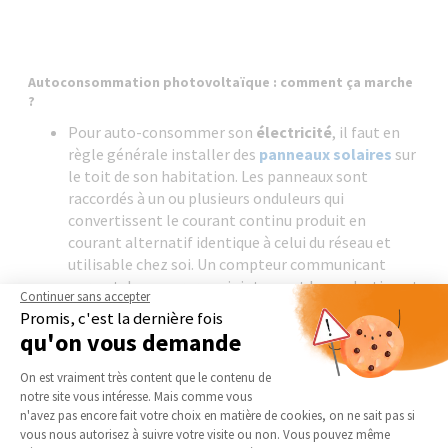
Autoconsommation photovoltaïque : comment ça marche
?
Pour auto-consommer son
électricité
, il faut en
règle générale installer des
panneaux solaires
sur
le toit de son habitation. Les panneaux sont
raccordés à un ou plusieurs onduleurs qui
convertissent le courant continu produit en
courant alternatif identique à celui du réseau et
utilisable chez soi. Un compteur communicant
permet de mesurer conjointement la production et
Continuer sans accepter
la consommation d'électricité.
Promis, c'est la dernière fois
qu'on vous demande
L'ensemble de l'installation est raccordé au
réseau
national d'électricité
.
Plateforme de Gestion du Consentement 
On est vraiment très content que le contenu de
notre site vous intéresse. Mais comme vous
Il existe différentes options de gestion de
Axeptio consent
n'avez pas encore fait votre choix en matière de cookies, on ne sait pas si
l'électricité produite impliquant un contrat et un
vous nous autorisez à suivre votre visite ou non. Vous pouvez même
type de raccordement spécifique.