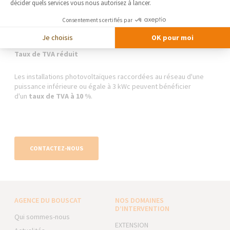
décider quels services vous nous autorisez à lancer.
Consentements certifiés par
Je choisis
OK pour moi
Taux de TVA réduit
Les installations photovoltaïques raccordées au réseau d'une
puissance inférieure ou égale à 3 kWc peuvent bénéficier
d'un
taux de TVA à 10 %
.
CONTACTEZ-NOUS
AGENCE DU BOUSCAT
NOS DOMAINES
D’INTERVENTION
Qui sommes-nous
EXTENSION