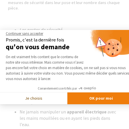
mesures de sécurité dans leur pose et leur nombre dans chaque
pièce.
Les gestes de sécurité
Continuer sans accepter
Promis, c'est la dernière fois
qu'on vous demande
Lors de la réalisation de
travaux électriques
, il y a également
Plateforme de Gestion du Consentement 
des gestes élémentaires à effectuer :
On est vraiment très content que le contenu de
notre site vous intéresse. Mais comme vous n'avez
Couper le courant au disjoncteur général
Axeptio consent
pas encore fait votre choix en matière de cookies, on ne sait pas si vous nous
Ne jamais déplomber le disjoncteur et ne jamais
autorisez à suivre votre visite ou non. Vous pouvez même décider quels services
vous nous autorisez à lancer.
toucher aux fils d’arrivée
Consentements certifiés par
Pour installer les canalisations électriques, il faut
repérer où les installer avant de percer dans un mur
Je choisis
OK pour moi
ou un plafond
Ne jamais manipuler un
appareil électrique
avec
les mains mouillées ou en ayant les pieds dans
l’eau.